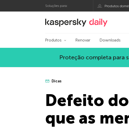
Soluções para:
Produtos domés
Blog oficial da Kasp
Produtos
Renovar
Downloads
Proteção completa para s
Dicas
Defeito do
que as me