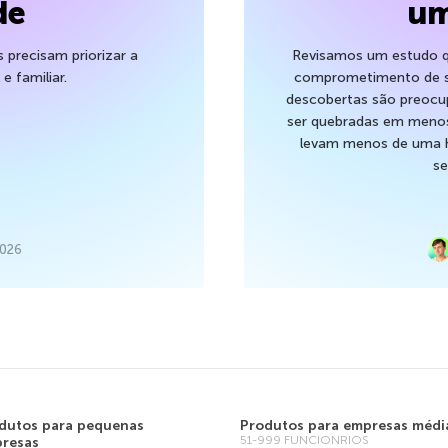
de
um
s precisam priorizar a
Revisamos um estudo q
e familiar.
comprometimento de se
descobertas são preocu
ser quebradas em menos
levam menos de uma h
se
2026
dutos para pequenas
Produtos para empresas médi
51-999 FUNCIONRIOS
resas