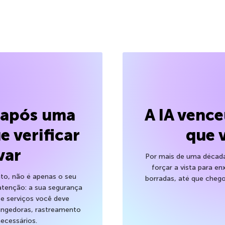
l após uma
A IA venc
e verificar
que 
var
Por mais de uma década,
forçar a vista para en
to, não é apenas o seu
borradas, até que cheg
atenção: a sua segurança
 e serviços você deve
trangedoras, rastreamento
ecessários.