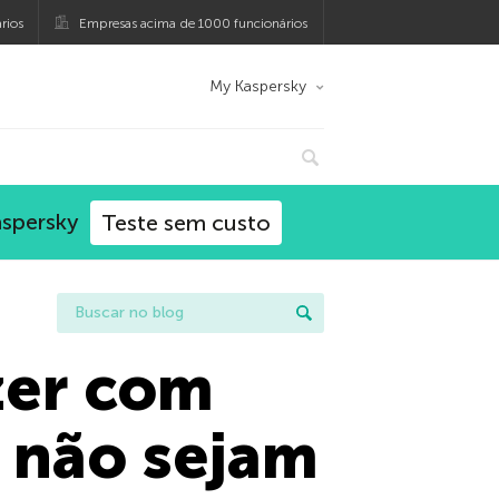
rios
Empresas acima de 1000 funcionários
My Kaspersky
aspersky
Teste sem custo
zer com
 não sejam