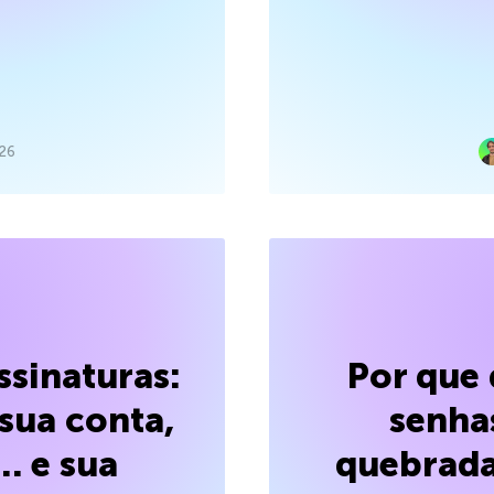
026
sinaturas:
Por que 
sua conta,
senha
… e sua
quebrada