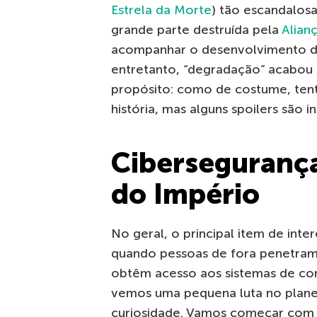
Estrela da Morte
) tão escandalos
grande parte destruída pela
Alian
acompanhar o desenvolvimento da
entretanto, “degradação” acabou 
propósito: como de costume, tenta
história, mas alguns spoilers são i
Cibersegurança
do Império
No geral, o principal item de inte
quando pessoas de fora penetram n
obtêm acesso aos sistemas de com
vemos uma pequena luta no plan
curiosidade. Vamos começar com 