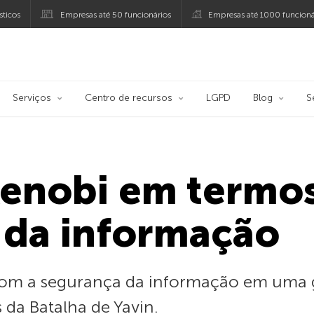
ticos
Empresas até 50 funcionários
Empresas até 1000 funcioná
ersky
Serviços
Centro de recursos
LGPD
Blog
S
enobi em termo
 da informação
om a segurança da informação em uma g
 da Batalha de Yavin.