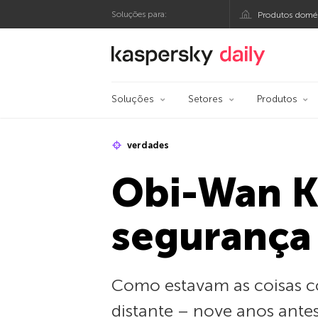
Soluções para:
Produtos domés
Blog oficial da Kasp
Soluções
Setores
Produtos
verdades
Obi-Wan K
segurança
Como estavam as coisas c
distante – nove anos antes