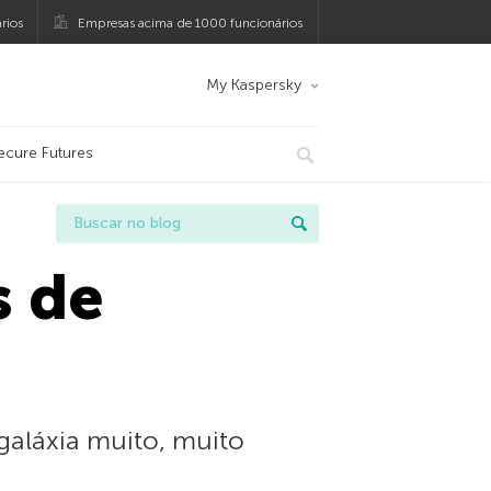
rios
Empresas acima de 1000 funcionários
My Kaspersky
ecure Futures
s de
aláxia muito, muito