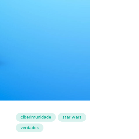
ciberimunidade
star wars
verdades