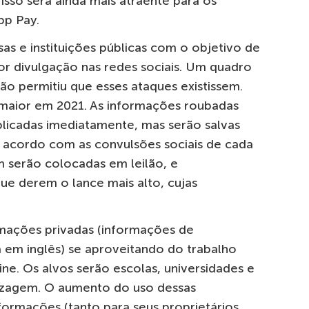
sso será ainda mais atraente para os
pp Pay.
s e instituições públicas com o objetivo de
or divulgação nas redes sociais. Um quadro
ião permitiu que esses ataques existissem.
 maior em 2021. As informações roubadas
licadas imediatamente, mas serão salvas
acordo com as convulsões sociais de cada
 serão colocadas em leilão, e
ue derem o lance mais alto, cujas
mações privadas (informações de
gla em inglês) se aproveitando do trabalho
e. Os alvos serão escolas, universidades e
dizagem. O aumento do uso dessas
nformações (tanto para seus proprietários