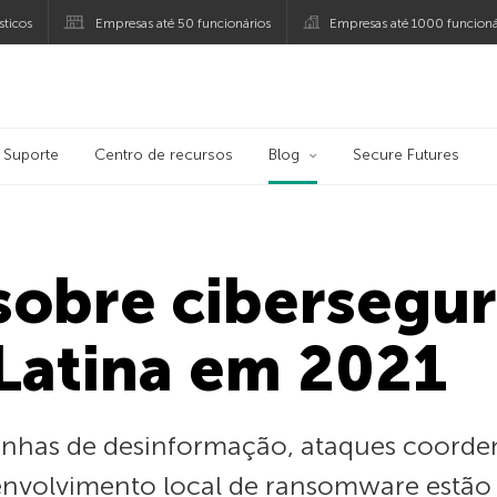
ticos
Empresas até 50 funcionários
Empresas até 1000 funcioná
ersky
Suporte
Centro de recursos
Blog
Secure Futures
sobre cibersegu
Latina em 2021
anhas de desinformação, ataques coorde
envolvimento local de ransomware estão 