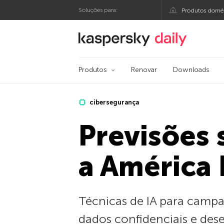
Soluções para:
Produtos domés
Blog oficial da Kasp
Produtos
Renovar
Downloads
cibersegurança
Previsões 
a América 
Técnicas de IA para camp
dados confidenciais e des