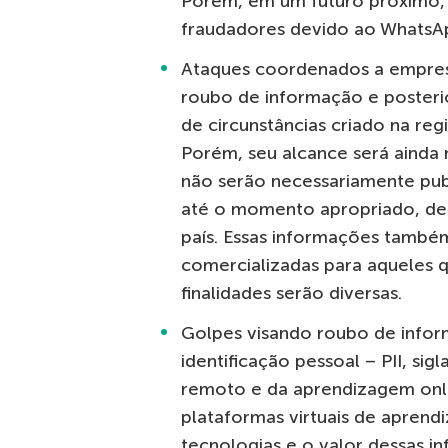
Porém, em um futuro próximo, i
fraudadores devido ao WhatsA
Ataques coordenados a empresa
roubo de informação e posteri
de circunstâncias criado na reg
Porém, seu alcance será ainda
não serão necessariamente pub
até o momento apropriado, de 
país. Essas informações também
comercializadas para aqueles q
finalidades serão diversas.
Golpes visando roubo de infor
identificação pessoal – PII, si
remoto e da aprendizagem onlin
plataformas virtuais de apren
tecnologias e o valor dessas i