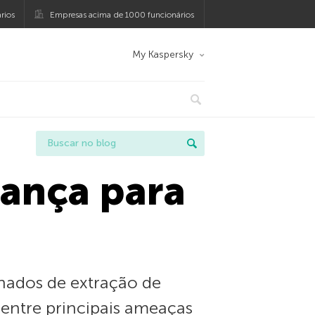
rios
Empresas acima de 1000 funcionários
My Kaspersky
rança para
nados de extração de
entre principais ameaças