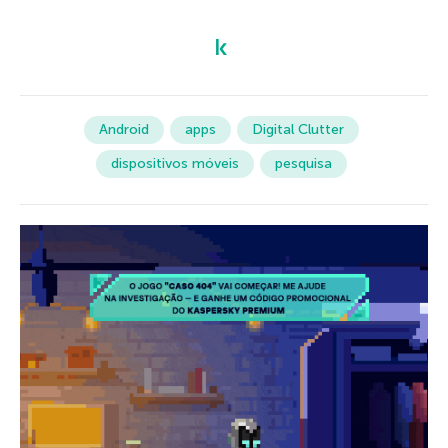
Android
apps
Digital Clutter
dispositivos móveis
pesquisa