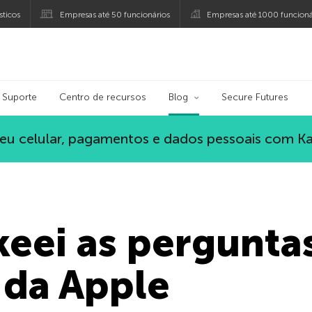
ticos
Empresas até 50 funcionários
Empresas até 1000 funcioná
ersky
Suporte
Centro de recursos
Blog
Secure Futures
eu celular, pagamentos e dados pessoais com K
eei as pergunta
 da Apple