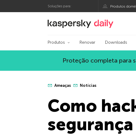
Soluções para:
Produtos domés
Blog oficial da Kasp
Produtos
Renovar
Downloads
Proteção completa para s
Ameaças
Notícias
Como hack
segurança