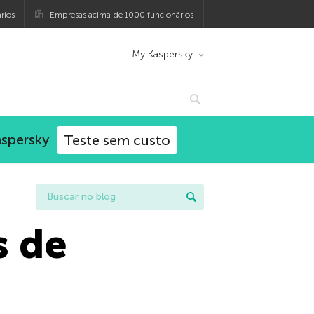
rios
Empresas acima de 1000 funcionários
My Kaspersky
aspersky
Teste sem custo
s de