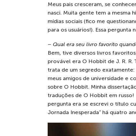
Meus pais cresceram, se conhece
nasci. Muita gente tem a mesma his
mídias sociais (fico me questiona
para os usuários!). Essa pergunta 
– Qual era seu livro favorito quand
Bem, tive diversos livros favorito
provável era O Hobbit de J. R. R.
trata de um segredo exatamente: p
meus amigos de universidade e co
sobre O Hobbit. Minha dissertaçã
traduções de O Hobbit em russo! N
pergunta era se escrevi o título
Jornada Inesperada” há quatro an