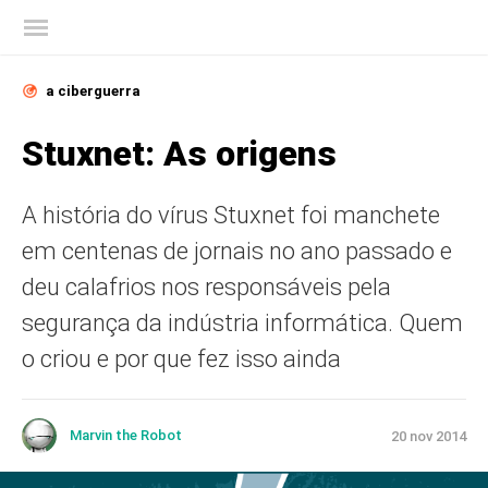
Blog oficial da Kaspersky
Proteção completa para seu celular,
pagamentos e dados pessoais com
Kaspersky
Teste sem custo
a ciberguerra
Stuxnet: As origens
A história do vírus Stuxnet foi manchete
em centenas de jornais no ano passado e
deu calafrios nos responsáveis pela
segurança da indústria informática. Quem