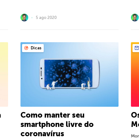
5 ago 2020
Dicas
a
Como manter seu
Os
smartphone livre do
M
coronavírus
Mon