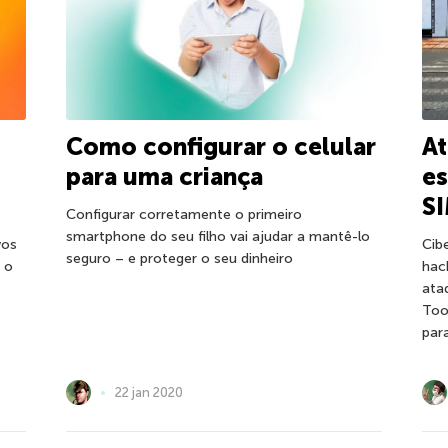
Como configurar o celular
At
para uma criança
e
S
Configurar corretamente o primeiro
smartphone do seu filho vai ajudar a mantê-lo
vos
Cib
seguro – e proteger o seu dinheiro
 o
hac
ata
Too
par
22 jan 2020