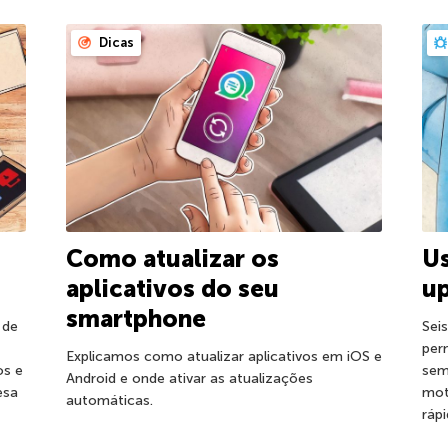
Dicas
Us
Como atualizar os
up
aplicativos do seu
smartphone
 de
Sei
per
Explicamos como atualizar aplicativos em iOS e
os e
sem
Android e onde ativar as atualizações
esa
mot
automáticas.
ráp