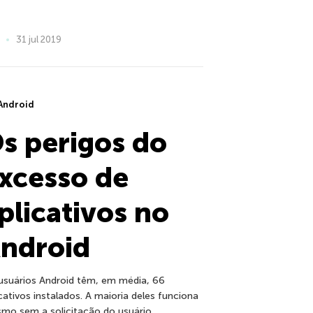
31 jul 2019
Android
s perigos do
xcesso de
plicativos no
ndroid
usuários Android têm, em média, 66
icativos instalados. A maioria deles funciona
mo sem a solicitação do usuário.