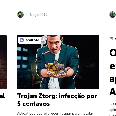
5 ago 2019
Android
O
e
a
A
al
Trojan Ztorg: infecção por
5 centavos
Os 
apl
Aplicativos que oferecem pagar para instalar
mes