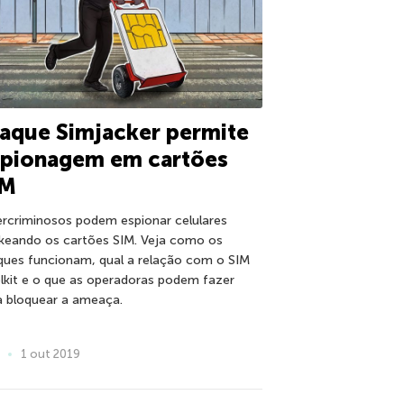
aque Simjacker permite
spionagem em cartões
IM
ercriminosos podem espionar celulares
keando os cartões SIM. Veja como os
ques funcionam, qual a relação com o SIM
lkit e o que as operadoras podem fazer
a bloquear a ameaça.
1 out 2019