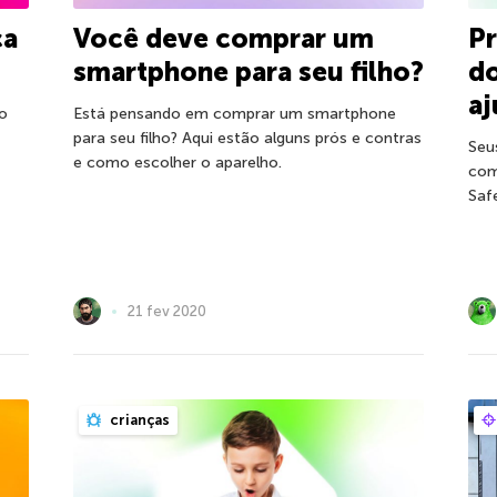
ca
Você deve comprar um
Pr
smartphone para seu filho?
d
aj
o
Está pensando em comprar um smartphone
para seu filho? Aqui estão alguns prós e contras
Seu
e como escolher o aparelho.
com
Saf
21 fev 2020
crianças