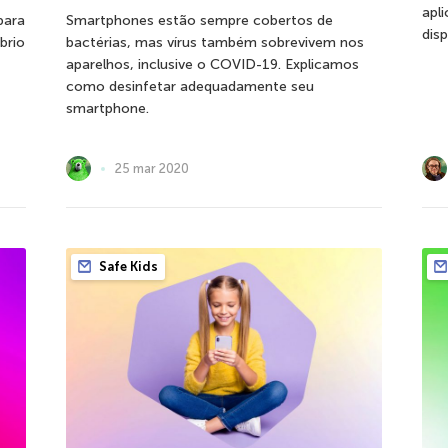
apl
para
Smartphones estão sempre cobertos de
dis
brio
bactérias, mas vírus também sobrevivem nos
aparelhos, inclusive o COVID-19. Explicamos
como desinfetar adequadamente seu
smartphone.
25 mar 2020
Safe Kids