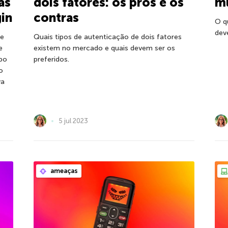
as
dois fatores: os prós e os
mu
in
contras
O q
dev
de
Quais tipos de autenticação de dois fatores
e
existem no mercado e quais devem ser os
ipo
preferidos.
o
va
5 jul 2023
ameaças