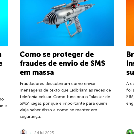
a
Como se proteger de
Br
e
fraudes de envio de SMS
In
em massa
su
Fraudadores descobriram como enviar
A c
mensagens de texto que ludibriam as redes de
foi
telefonia celular. Como funciona o “blaster de
SIM
mo
SMS” ilegal, por que é importante para quem
eng
ne e
viaja saber disso e como se manter em
segurança.
24 jul 2025