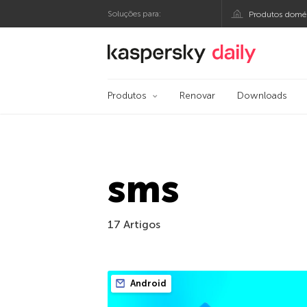
Soluções para:
Produtos domés
Blog oficial da Kasp
Produtos
Renovar
Downloads
sms
17 Artigos
Android