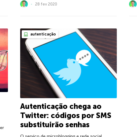
28 fev 2020
autenticação
Autenticação chega ao
Twitter: códigos por SMS
substituirão senhas
er
O serviço de microblogging e rede social