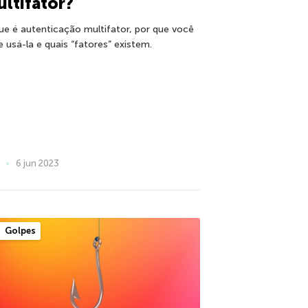
ltifator?
ue é autenticação multifator, por que você
e usá-la e quais “fatores” existem.
6 jun 2023
Golpes