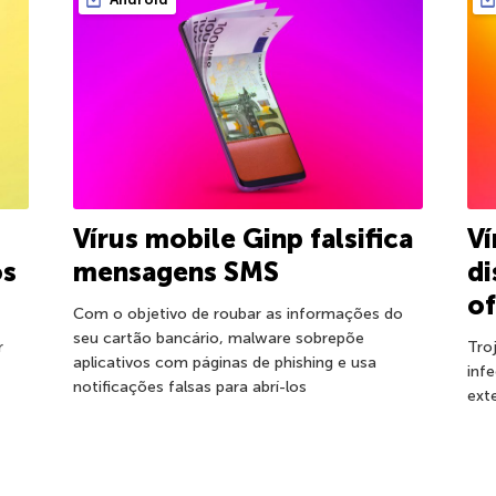
Vírus mobile Ginp falsifica
Ví
os
mensagens SMS
d
of
Com o objetivo de roubar as informações do
seu cartão bancário, malware sobrepõe
r
Tro
aplicativos com páginas de phishing e usa
inf
notificações falsas para abrí-los
ext