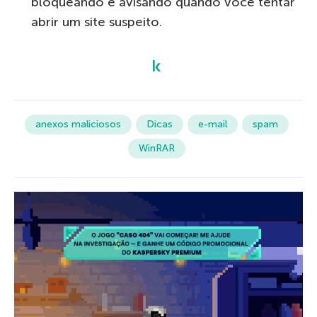
bloqueando e avisando quando você tentar
abrir um site suspeito.
anexos maliciosos
Dicas
e-mail
spam
WinRAR