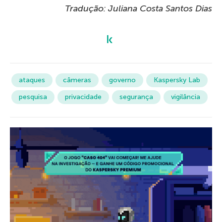
Tradução: Juliana Costa Santos Dias
ataques
câmeras
governo
Kaspersky Lab
pesquisa
privacidade
segurança
vigilância