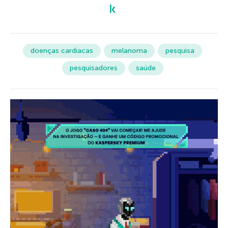
doenças cardíacas
melanoma
pesquisa
pesquisadores
saúde