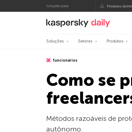
Soluções para:
Produtos domés
Blog oficial da Kasp
Soluções
Setores
Produtos
funcionários
Como se p
freelancer
Métodos razoáveis de prot
autônomo.