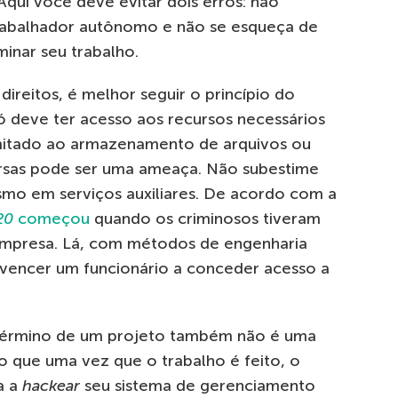
Aqui você deve evitar dois erros: não
rabalhador autônomo e não se esqueça de
inar seu trabalho.
ireitos, é melhor seguir o princípio do
ó deve ter acesso aos recursos necessários
limitado ao armazenamento de arquivos ou
rsas pode ser uma ameaça. Não subestime
mo em serviços auxiliares. De acordo com a
20
começou
quando os criminosos tiveram
empresa. Lá, com métodos de engenharia
nvencer um funcionário a conceder acesso a
 término de um projeto também não é uma
 que uma vez que o trabalho é feito, o
a a
hackear
seu sistema de gerenciamento