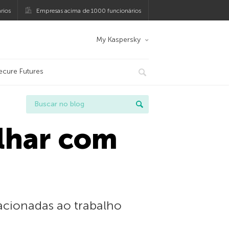
rios
Empresas acima de 1000 funcionários
My Kaspersky
ecure Futures
lhar com
acionadas ao trabalho