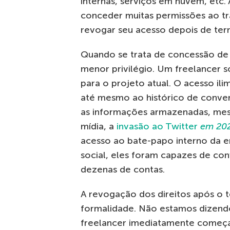
internas, serviços em nuvem, etc. 
conceder muitas permissões ao t
revogar seu acesso depois de term
Quando se trata de concessão de d
menor privilégio. Um freelancer s
para o projeto atual. O acesso i
até mesmo ao histórico de conve
as informações armazenadas, mes
mídia, a
invasão ao Twitter
em 20
acesso ao bate-papo interno da 
social, eles foram capazes de co
dezenas de contas.
A revogação dos direitos após o
formalidade. Não estamos dizendo
freelancer imediatamente começ