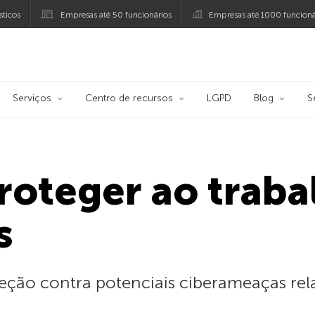
ticos
Empresas até 50 funcionários
Empresas até 1000 funcioná
ersky
Serviços
Centro de recursos
LGPD
Blog
S
roteger ao traba
s
eção contra potenciais ciberameaças rel