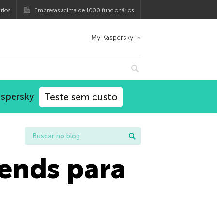
rios
Empresas acima de 1000 funcionários
My Kaspersky
aspersky
Teste sem custo
ends para