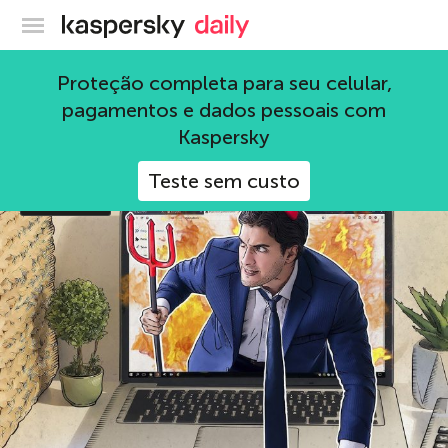
Blog oficial da Kaspersky
Proteção completa para seu celular,
Leonid Grustniy
pagamentos e dados pessoais com
101 Artigos
Kaspersky
Teste sem custo
Business