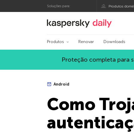
Soluções para:
Produtos domés
Blog oficial da Kasp
Produtos
Renovar
Downloads
Proteção completa para s
Android
Como Troj
autenticaç