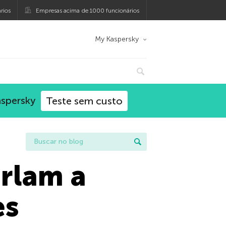
rios
Empresas acima de 1000 funcionários
My Kaspersky
aspersky
Teste sem custo
rlam a
es