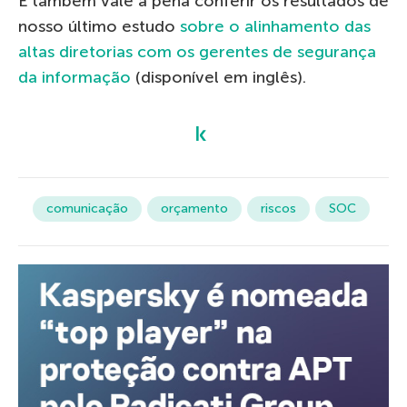
E também vale a pena conferir os resultados de
nosso último estudo
sobre o alinhamento das
altas diretorias com os gerentes de segurança
da informação
(disponível em inglês).
comunicação
orçamento
riscos
SOC