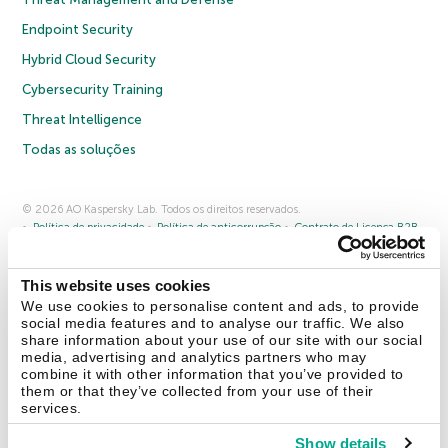
Endpoint Security
Hybrid Cloud Security
Cybersecurity Training
Threat Intelligence
Todas as soluções
© 2026 AO Kaspersky Lab. Todos os direitos reservados.
Política de privacidade
Política de anticorrupção
Contrato de Licença B2B
Contrato de Licença B2C
Termos e condições de venda
Cookies
This website uses cookies
Fale conosco
Sobre a Kaspersky
Parceiros
Blog
Centro de recursos
We use cookies to personalise content and ads, to provide
Comunicado à imprensa
social media features and to analyse our traffic. We also
share information about your use of our site with our social
media, advertising and analytics partners who may
Securelist
Eugene Personal Blog
combine it with other information that you’ve provided to
them or that they’ve collected from your use of their
services.
Show details