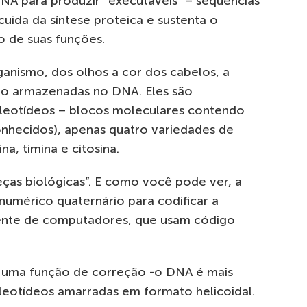
NA para produzir “executáveis” – sequências
cuida da síntese proteica e sustenta o
o de suas funções.
ganismo, dos olhos a cor dos cabelos, a
ão armazenadas no DNA. Eles são
cleotídeos – blocos moleculares contendo
onhecidos), apenas quatro variedades de
a, timina e citosina.
as biológicas”. E como você pode ver, a
numérico quaternário para codificar a
ente de computadores, que usam código
 uma função de correção -o DNA é mais
leotídeos amarradas em formato helicoidal.