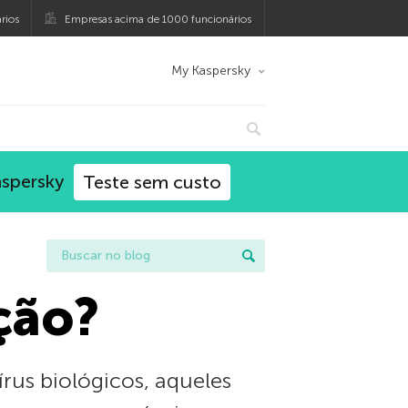
rios
Empresas acima de 1000 funcionários
My Kaspersky
aspersky
Teste sem custo
ção?
rus biológicos, aqueles