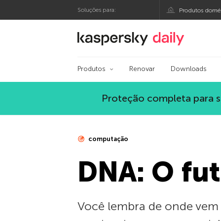
Soluções para:
Produtos domés
Blog oficial da Kasp
Produtos
Renovar
Downloads
Proteção completa para s
computação
DNA: O fu
Você lembra de onde vem o 