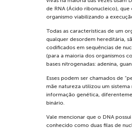
vivas na maioria das vezes usam D
de RNA (Ácido ribonucleico), que 
organismo viabilizando a execuçã
Todas as características de um or
qualquer desordem hereditária, s
codificados em sequências de nu
(para a maioria dos organismos c
bases nitrogenadas: adenina, guanin
Esses podem ser chamados de “peç
mãe natureza utilizou um sistema 
informação genética, diferentem
binário.
Vale mencionar que o DNA possui
conhecido como duas filas de nuc