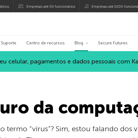
ticos
Empresas até 50 funcionários
Empresas até 1000 funcioná
ersky
Suporte
Centro de recursos
Blog
Secure Futures
eu celular, pagamentos e dados pessoais com K
turo da computa
termo “vírus”? Sim, estou falando dos ví