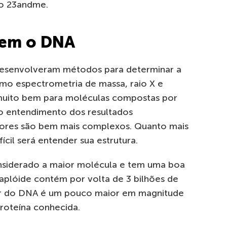
 o 23andme.
eem o DNA
 desenvolveram métodos para determinar a
omo espectrometria de massa, raio X e
muito bem para moléculas compostas por
 o entendimento dos resultados
iores são bem mais complexos. Quanto mais
cil será entender sua estrutura.
siderado a maior molécula e tem uma boa
haplóide contém por volta de 3 bilhões de
ar do DNA é um pouco maior em magnitude
roteína conhecida.