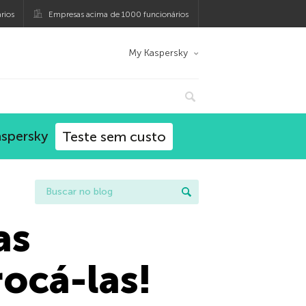
rios
Empresas acima de 1000 funcionários
My Kaspersky
aspersky
Teste sem custo
as
rocá-las!