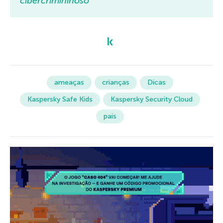
cibercrimininoso
ameaças
crianças
Dicas
Kaspersky Safe Kids
Kaspersky Security Cloud
pais