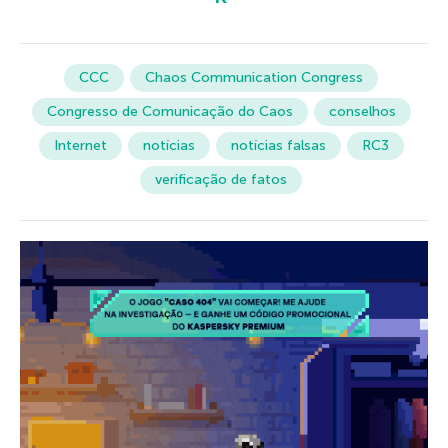
CCC
Chaos Communication Congress
Congresso de Comunicação do Caos
conselhos
Internet
notícias
notícias falsas
RC3
verificação de fatos