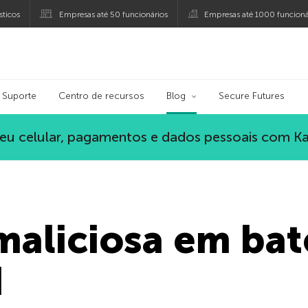
ticos
Empresas até 50 funcionários
Empresas até 1000 funcioná
ersky
Suporte
Centro de recursos
Blog
Secure Futures
eu celular, pagamentos e dados pessoais com K
maliciosa em ba
d