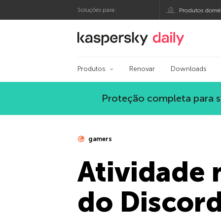
Soluções para:
Produtos domés
Blog oficial da Kasp
Produtos
Renovar
Downloads
Proteção completa para s
gamers
Atividade 
do Discor