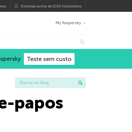
rios
Empresas acima de 1000 funcionários
My Kaspersky
aspersky
Teste sem custo
te-papos