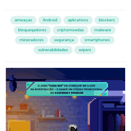
ameaças
Android
aplicativos
blockers
bloqueqadores
criptomoedas
malware
mineradores
segurança
smartphones
vulnerabilidades
wipers