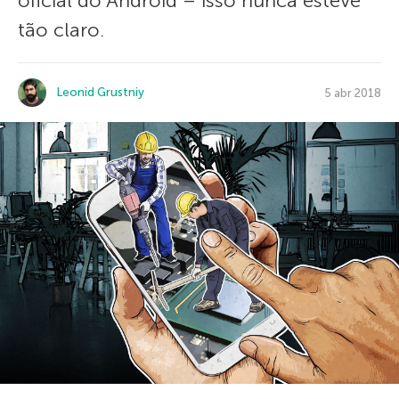
oficial do Android – isso nunca esteve
tão claro.
Leonid Grustniy
5 abr 2018