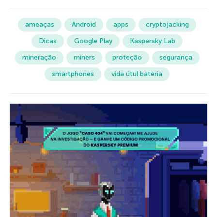
ameaças
Android
apps
cryptojacking
Dicas
Google Play
Kaspersky Lab
mineração
miners
proteção
segurança
smartphones
vida útul bateria