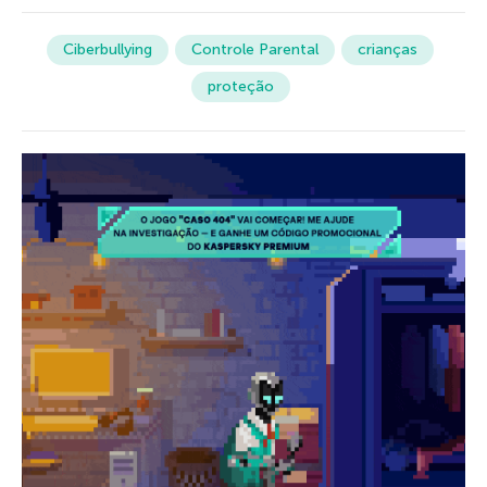
Ciberbullying
Controle Parental
crianças
proteção