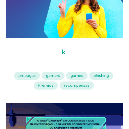
ameaças
gamers
games
phishing
Prêmios
recompensas