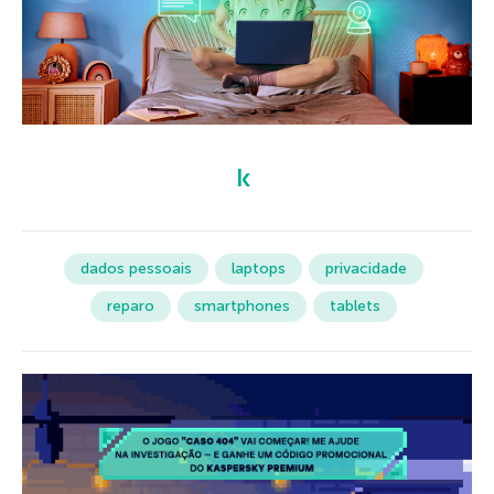
dados pessoais
laptops
privacidade
reparo
smartphones
tablets