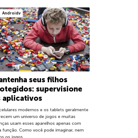
Androidv
ntenha seus filhos
otegidos: supervisione
 aplicativos
celulares modernos e os tablets geralmente
recem um universo de jogos e muitas
anças usam esses aparelhos apenas com
a função. Como você pode imaginar, nem
os os jogos