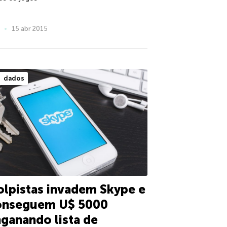
15 abr 2015
dados
lpistas invadem Skype e
onseguem U$ 5000
ganando lista de