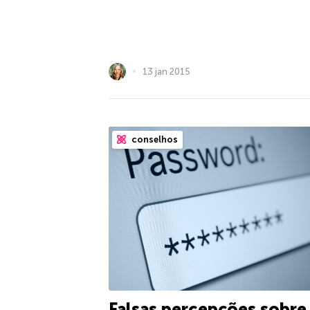
13 jan 2015
conselhos
Falsas percepções sobre