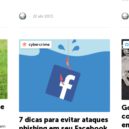
22 abr 2015
cybercrime
ne
Go
c
7 dicas para evitar ataques
en
tam
phishing em seu Facebook