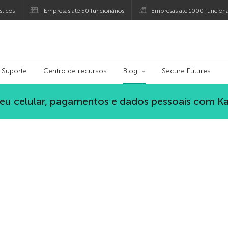
ticos
Empresas até 50 funcionários
Empresas até 1000 funcioná
ersky
Suporte
Centro de recursos
Blog
Secure Futures
eu celular, pagamentos e dados pessoais com K