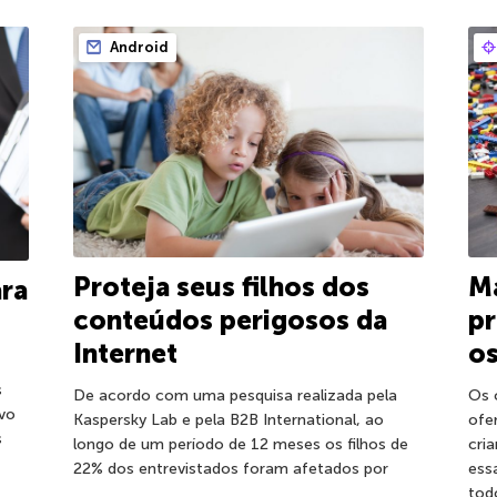
Android
Proteja seus filhos dos
Ma
ara
conteúdos perigosos da
pr
Internet
os
s
De acordo com uma pesquisa realizada pela
Os 
ovo
Kaspersky Lab e pela B2B International, ao
ofe
s
longo de um período de 12 meses os filhos de
cri
22% dos entrevistados foram afetados por
ess
tod