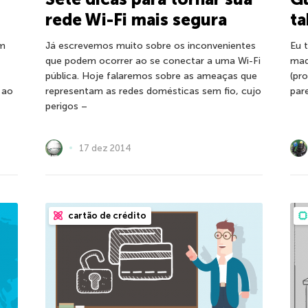
rede Wi-Fi mais segura
ta
em
Já escrevemos muito sobre os inconvenientes
Eu 
que podem ocorrer ao se conectar a uma Wi-Fi
mad
pública. Hoje falaremos sobre as ameaças que
(pr
 ao
representam as redes domésticas sem fio, cujo
par
perigos –
17 dez 2014
cartão de crédito