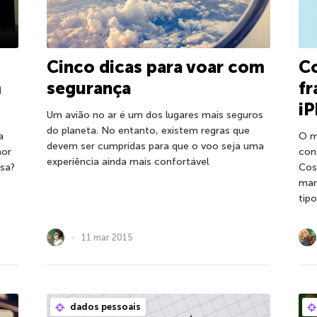
Cinco dicas para voar com
C
m
segurança
f
i
Um avião no ar é um dos lugares mais seguros
do planeta. No entanto, existem regras que
a
O m
devem ser cumpridas para que o voo seja uma
nor
con
experiência ainda mais confortável
asa?
Cos
mar
tip
11 mar 2015
dados pessoais