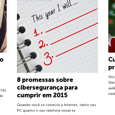
 o
C
pr
Voc
8 promessas sobre
Nat
cibersegurança para
avi
 faz
cumprir em 2015
min
de
Quando você se conecta a Internet, tanto seu
PC quanto o seu telefone nóvel se