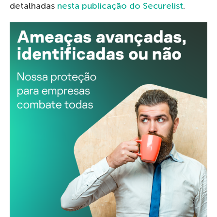
detalhad
a
s
nesta
publicação
d
o
Securelist
.