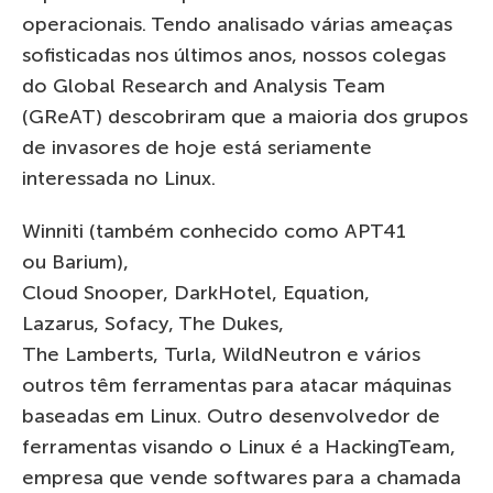
operacionais. Tendo analisado várias ameaças
sofisticadas nos últimos anos, nossos colegas
d
o
Global
Research
and
Analysis
Team
(
GReAT
)
descobriram que a maioria dos grupos
de invasores de hoje está seriamente
interessada no Linux.
Winniti
(
também conhecido como
APT41
o
u
Barium
),
Cloud
Snooper
,
DarkHotel
,
Equation
,
Lazarus,
Sofacy
, The
Dukes
,
The
Lamberts
,
Turla
,
WildNeutron
e vários
outros têm ferramentas para atacar máquinas
baseadas em Linux
.
Outro desenvolvedor de
ferramentas visando o Linux é a
HackingTeam
,
empresa que vende
software
s
para a chamada