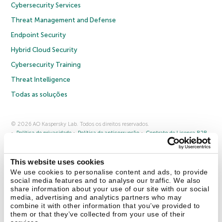
Cybersecurity Services
Threat Management and Defense
Endpoint Security
Hybrid Cloud Security
Cybersecurity Training
Threat Intelligence
Todas as soluções
© 2026 AO Kaspersky Lab. Todos os direitos reservados.
Política de privacidade
Política de anticorrupção
Contrato de Licença B2B
Contrato de Licença B2C
Termos e condições de venda
Cookies
This website uses cookies
Fale conosco
Sobre a Kaspersky
Parceiros
Blog
Centro de recursos
We use cookies to personalise content and ads, to provide
Comunicado à imprensa
social media features and to analyse our traffic. We also
share information about your use of our site with our social
media, advertising and analytics partners who may
Securelist
Eugene Personal Blog
combine it with other information that you’ve provided to
them or that they’ve collected from your use of their