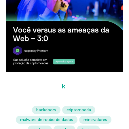
backdoors
criptomoeda
malware de roubo de dados
mineradores