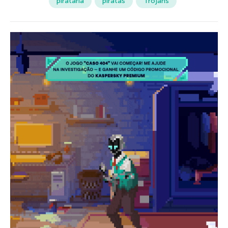
pirataria
piratas
Trojans