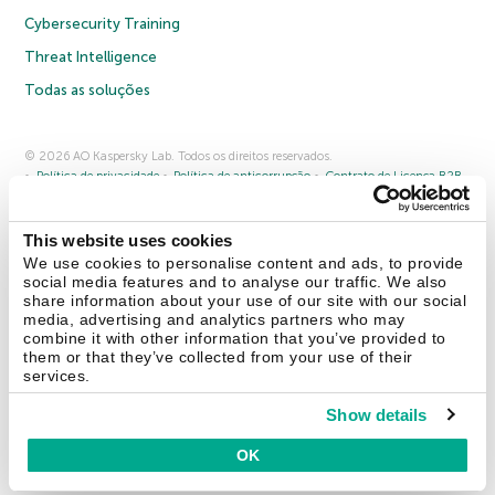
Cybersecurity Training
Threat Intelligence
Todas as soluções
© 2026 AO Kaspersky Lab. Todos os direitos reservados.
Política de privacidade
Política de anticorrupção
Contrato de Licença B2B
Contrato de Licença B2C
Termos e condições de venda
Cookies
This website uses cookies
Fale conosco
Sobre a Kaspersky
Parceiros
Blog
Centro de recursos
We use cookies to personalise content and ads, to provide
Comunicado à imprensa
social media features and to analyse our traffic. We also
share information about your use of our site with our social
media, advertising and analytics partners who may
Securelist
Eugene Personal Blog
combine it with other information that you’ve provided to
them or that they’ve collected from your use of their
services.
Show details
Brasil
OK