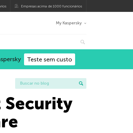
rios
Empresas acima de 1000 funcionários
My Kaspersky
aspersky
Teste sem custo
 Security
re