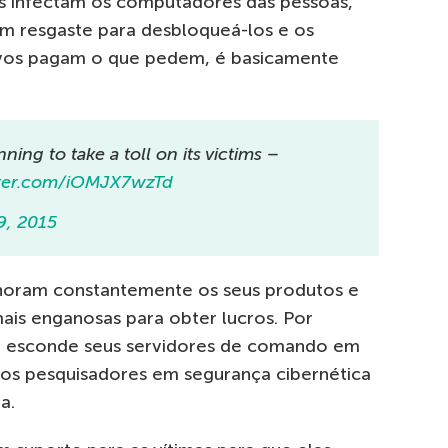
os infectam os computadores das pessoas,
m resgaste para desbloqueá-los e os
uivos pagam o que pedem, é basicamente
ning to take a toll on its victims –
tter.com/iOMJX7wzTd
9, 2015
horam constantemente os seus produtos e
is enganosas para obter lucros. Por
 esconde seus servidores de comando em
ra os pesquisadores em segurança cibernética
a.