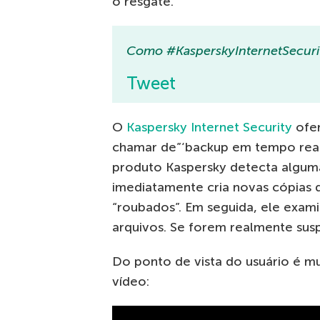
o resgate.
Como #KasperskyInternetSecuri
Tweet
O
Kaspersky Internet Security
ofe
chamar de”‘backup em tempo real”.
produto Kaspersky detecta alguma
imediatamente cria novas cópias 
“roubados”. Em seguida, ele exami
arquivos. Se forem realmente susp
Do ponto de vista do usuário é m
vídeo: