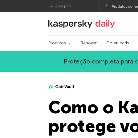
Soluções para:
Produtos domés
Blog oficial da Kasp
Produtos
Renovar
Downloads
Proteção completa para s
CoinVault
Como o Kas
protege v