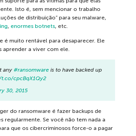
 suporte para as vítimas para que elas
nte. Isto é, sem mencionar o trabalho
uções de distribuição” para seu malware,
ing
,
enormes botnets
, etc.
 é muito rentável para desaparecer. Ele
s aprender a viver com ele.
t any
#ransomware
is to have backed up
//t.co/cpcBqX1Qy2
ry 30, 2015
eger do ransomware é fazer backups de
es regularmente. Se você não tem nada a
ara que os cibercriminosos force-o a pagar