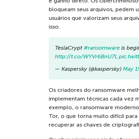
e ganho direto. Os cibercriminos
bloqueam seus arquivos, pedem u
usuários que valorizam seus arq
isso.
TeslaCrypt
#ransomware
is begin
http://t.co/WYVr6BnU7L
pic.twi
— Kaspersky (@kaspersky)
May 1
Os criadores do ransomware mel
implementam técnicas cada vez ma
exemplo, o ransomware moderno
Tor, o que torna muito difícil pa
recuperar as chaves de criptografi