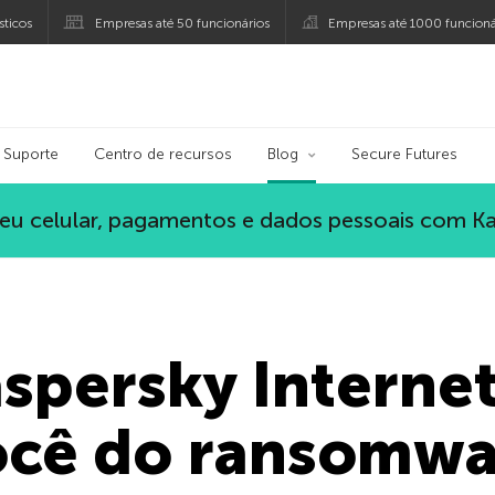
ticos
Empresas até 50 funcionários
Empresas até 1000 funcioná
ersky
Suporte
Centro de recursos
Blog
Secure Futures
eu celular, pagamentos e dados pessoais com K
persky Internet
ocê do ransomwa