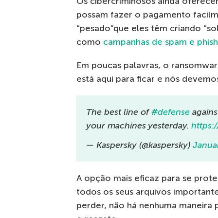
Os cibercriminosos ainda oferecem
possam fazer o pagamento facilme
“pesado”que eles têm criando “sol
como
campanhas de spam e phish
Em poucas palavras, o ransomware
está aqui para ficar e nós devemo
The best line of
#defense
agains
your machines yesterday.
https:
— Kaspersky (@kaspersky)
Janua
A opção mais eficaz para se prot
todos os seus arquivos important
perder, não há nenhuma maneira p