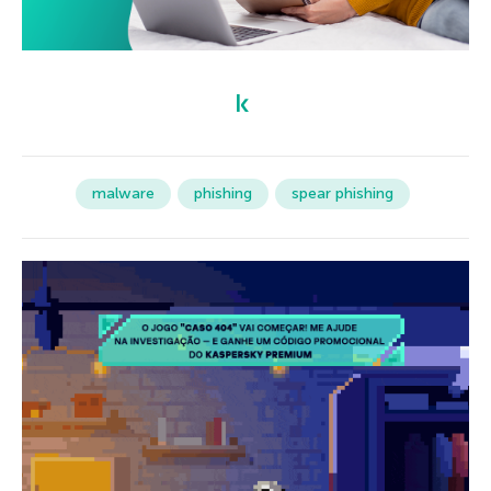
malware
phishing
spear phishing