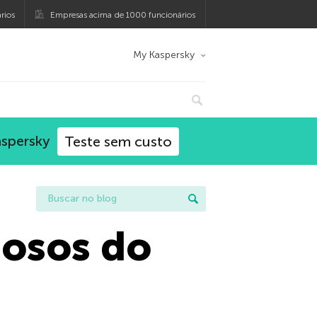
rios
Empresas acima de 1000 funcionários
My Kaspersky
aspersky
Teste sem custo
gosos do