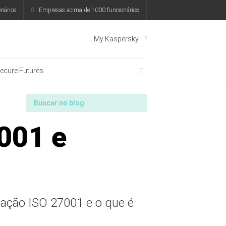
nários
Empresas acima de 1000 funcionários
My Kaspersky
ecure Futures
7001 e
cação ISO 27001 e o que é