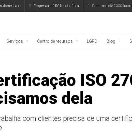
os domésticos
Empresas até 50 funcionários
Empresas até 1000 funcio
rsky
Serviços
Centro de recursos
LGPD
Blog
S
ertificação ISO 2
cisamos dela
abalha com clientes precisa de uma certifi
?