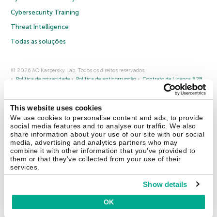
Cybersecurity Training
Threat Intelligence
Todas as soluções
© 2026 AO Kaspersky Lab. Todos os direitos reservados.
Política de privacidade
Política de anticorrupção
Contrato de Licença B2B
Contrato de Licença B2C
Termos e condições de venda
Cookies
This website uses cookies
Fale conosco
Sobre a Kaspersky
Parceiros
Blog
Centro de recursos
We use cookies to personalise content and ads, to provide
Comunicado à imprensa
social media features and to analyse our traffic. We also
share information about your use of our site with our social
media, advertising and analytics partners who may
Securelist
Eugene Personal Blog
combine it with other information that you’ve provided to
them or that they’ve collected from your use of their
services.
Show details
Brasil
OK