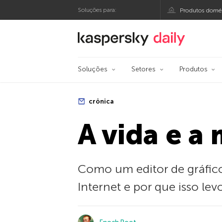
Soluções para:
Produtos domés
Blog oficial da Kasp
Soluções
Setores
Produtos
crônica
A vida e a
Como um editor de gráfico
Internet e por que isso le