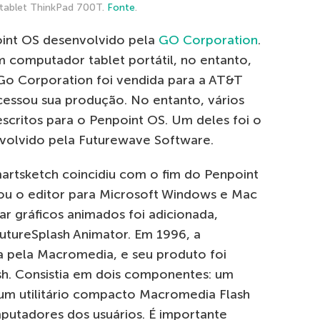
tablet ThinkPad 700T.
Fonte
.
oint OS desenvolvido pela
GO Corporation
.
um computador tablet portátil, no entanto,
Go Corporation foi vendida para a AT&T
essou sua produção. No entanto, vários
scritos para o Penpoint OS. Um deles foi o
nvolvido pela Futurewave Software.
artsketch coincidiu com o fim do Penpoint
ou o editor para Microsoft Windows e Mac
ar gráficos animados foi adicionada,
tureSplash Animator. Em 1996, a
a pela Macromedia, e seu produto foi
. Consistia em dois componentes: um
um utilitário compacto Macromedia Flash
mputadores dos usuários. É importante