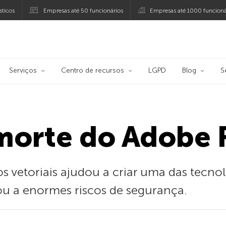
ticos
Empresas até 50 funcionários
Empresas até 1000 funcioná
ersky
Serviços
Centro de recursos
LGPD
Blog
S
 morte do Adobe 
s vetoriais ajudou a criar uma das tecno
vou a enormes riscos de segurança.