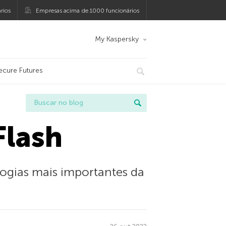
rios
Empresas acima de 1000 funcionários
My Kaspersky
ecure Futures
Flash
logias mais importantes da