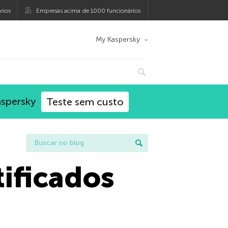
rios
Empresas acima de 1000 funcionários
My Kaspersky
aspersky
Teste sem custo
ificados