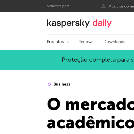
Soluções para:
Produtos domés
Blog oficial da Kasp
Produtos
Renovar
Downloads
Proteção completa para s
Business
O mercado 
acadêmico