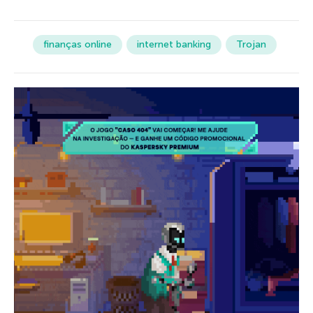
finanças online
internet banking
Trojan