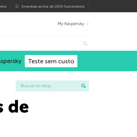
rios
Empresas acima de 1000 funcionários
My Kaspersky
aspersky
Teste sem custo
s de