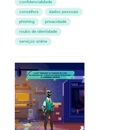
confidencialidade
conselhos
dados pessoais
phishing
privacidade
roubo de identidade
serviços online