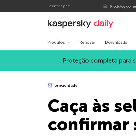
Soluções para:
Produtos domés
Blog oficial da Kasp
Produtos
Renovar
Downloads
Proteção completa para s
privacidade
Caça às se
confirmar 