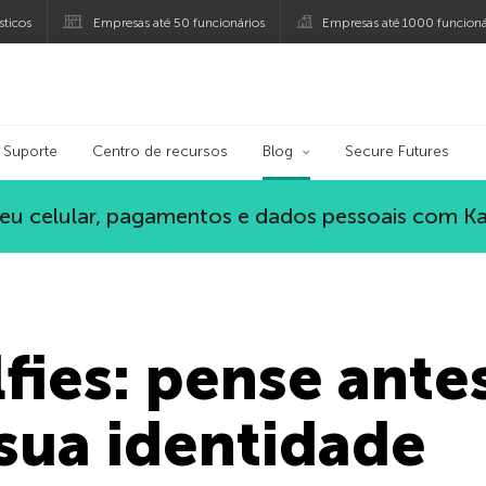
ticos
Empresas até 50 funcionários
Empresas até 1000 funcioná
ersky
Suporte
Centro de recursos
Blog
Secure Futures
eu celular, pagamentos e dados pessoais com K
lfies: pense ante
sua identidade