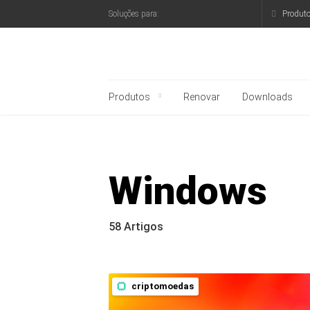
Produt
Soluções para:
Blog oficial da Kaspe
Produtos
Renovar
Downloads
Windows
58 Artigos
criptomoedas