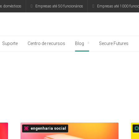
os domésticos
Empresas até 50 funcionários
Empresas até 1000 funcio
rsky
Suporte
Centro de recursos
Blog
Secure Futures
engenharia social