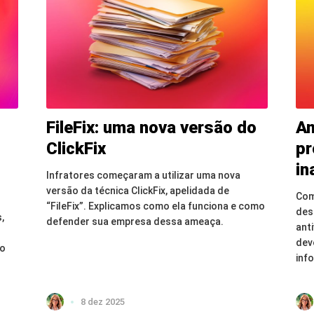
FileFix: uma nova versão do
An
ClickFix
pr
in
Infratores começaram a utilizar uma nova
versão da técnica ClickFix, apelidada de
Com
“FileFix”. Explicamos como ela funciona e como
des
,
defender sua empresa dessa ameaça.
ant
dev
ro
inf
8 dez 2025