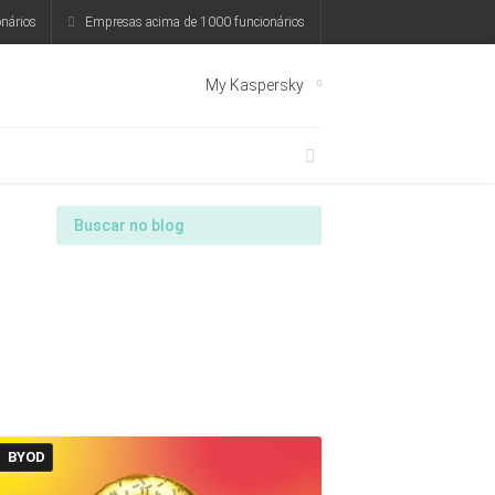
nários
Empresas acima de 1000 funcionários
My Kaspersky
BYOD