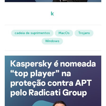
cadeia de suprimentos
MacOs
Trojans
Windows