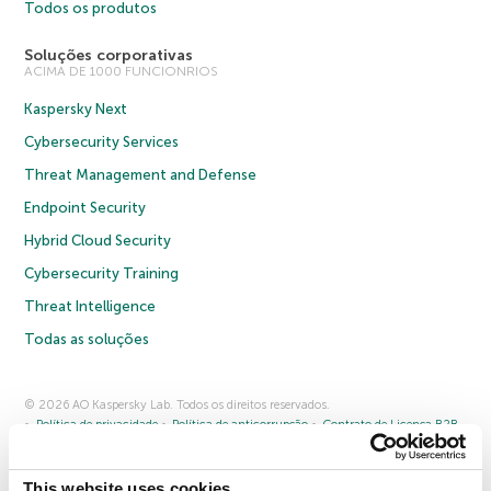
Todos os produtos
Soluções corporativas
ACIMA DE 1000 FUNCIONRIOS
Kaspersky Next
Cybersecurity Services
Threat Management and Defense
Endpoint Security
Hybrid Cloud Security
Cybersecurity Training
Threat Intelligence
Todas as soluções
© 2026 AO Kaspersky Lab. Todos os direitos reservados.
Política de privacidade
Política de anticorrupção
Contrato de Licença B2B
Contrato de Licença B2C
Termos e condições de venda
Cookies
This website uses cookies