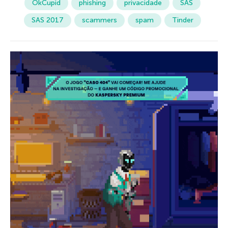
OkCupid
phishing
privacidade
SAS
SAS 2017
scammers
spam
Tinder