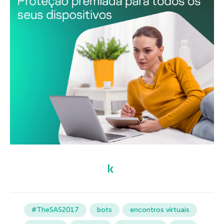
#TheSAS2017
bots
encontros virtuais