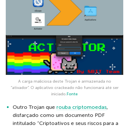
A carga maliciosa deste Trojan é armazenada no
“ativador”. O aplicativo crackeado não funcionará até ser
iniciado.
Fonte
Outro Trojan que
rouba criptomoedas
,
disfarçado como um documento PDF
intitulado “Criptoativos e seus riscos para a