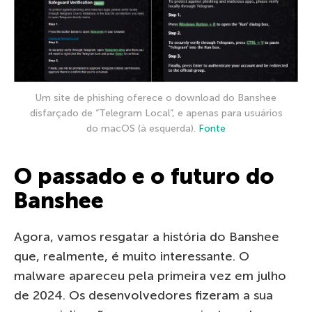
Um site de phishing oferece o download do Banshee
disfarçado de “Telegram Local”, e apenas para usuários
do macOS (à esquerda).
Fonte
O passado e o futuro do
Banshee
Agora, vamos resgatar a história do Banshee
que, realmente, é muito interessante. O
malware apareceu pela primeira vez em julho
de 2024. Os desenvolvedores fizeram a sua