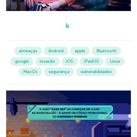
ameaças
Android
apple
Bluetooth
google
invasão
iOS
iPadOS
Linux
MacOs
segurança
vulnerabilidades