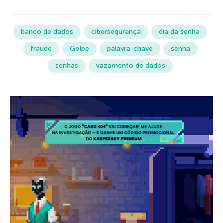
banco de dados
cibersegurança
dia da senha
fraude
Golpe
palavra-chave
senha
senhas
vazamento de dados