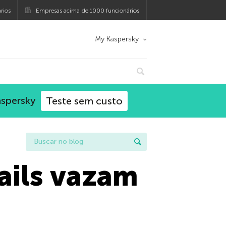
rios
Empresas acima de 1000 funcionários
My Kaspersky
aspersky
Teste sem custo
ails vazam