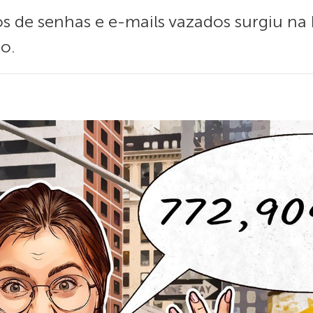
de senhas e e-mails vazados surgiu na I
o.