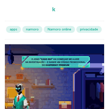
apps
namoro
Namoro online
privacidade