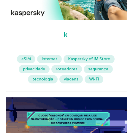
eSIM
Internet
Kaspersky eSIM Store
privacidade
roteadores
segurança
tecnologia
viagens
Wi-Fi