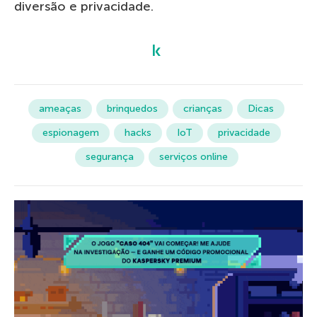
diversão e privacidade.
ameaças
brinquedos
crianças
Dicas
espionagem
hacks
IoT
privacidade
segurança
serviços online